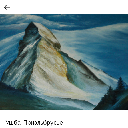
Ушба. Приэльбрусье