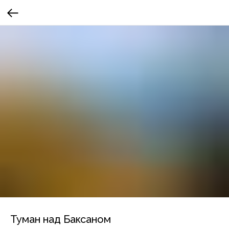
Туман над Баксаном